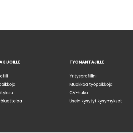
KIJOILLE
TYÖNANTAJILLE
iili
Yritysprofiilini
paikkoja
Muokkaa työpaikkoja
ityksiä
CV-haku
yöluetteloa
Usein kysytyt kysymykset