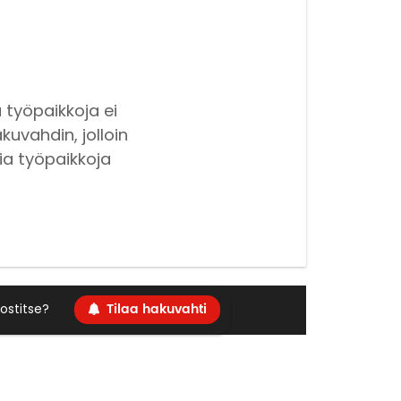
 työpaikkoja ei
kuvahdin, jolloin
ia työpaikkoja
Tilaa hakuvahti
ostitse?