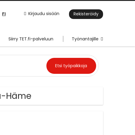
FI
Kirjaudu sisään
Rekisteröidy
Siirry TET.fi-palveluun
Työnantajille
nta-Häme