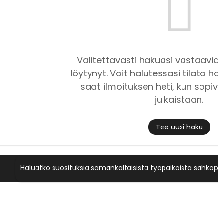
Valitettavasti hakuasi vastaavia
löytynyt. Voit halutessasi tilata ha
saat ilmoituksen heti, kun sopiv
julkaistaan.
Tee uusi haku
Haluatko suosituksia samankaltaisista työpaikoista sähköp