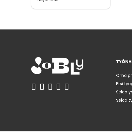
TYÖNHA
Oma prof
Etsi työ
Selaa yr
Selaa t