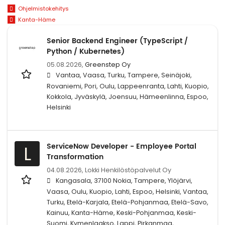
Ohjelmistokehitys
Kanta-Häme
Senior Backend Engineer (TypeScript /
Python / Kubernetes)
05.08.2026,
Greenstep Oy
Vantaa, Vaasa, Turku, Tampere, Seinäjoki,
Rovaniemi, Pori, Oulu, Lappeenranta, Lahti, Kuopio,
Kokkola, Jyväskylä, Joensuu, Hämeenlinna, Espoo,
Helsinki
ServiceNow Developer - Employee Portal
L
Transformation
04.08.2026,
Lokki Henkilöstöpalvelut Oy
Kangasala, 37100 Nokia, Tampere, Ylöjärvi,
Vaasa, Oulu, Kuopio, Lahti, Espoo, Helsinki, Vantaa,
Turku, Etelä-Karjala, Etelä-Pohjanmaa, Etelä-Savo,
Kainuu, Kanta-Häme, Keski-Pohjanmaa, Keski-
Suomi, Kymenlaakso, Lappi, Pirkanmaa,