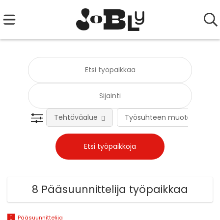
Tehtäväalue
Työsuhteen muoto
8 Pääsuunnittelija työpaikkaa
Pääsuunnittelija