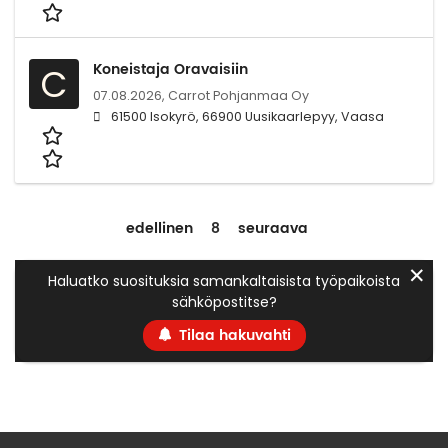
Koneistaja Oravaisiin
C
07.08.2026,
Carrot Pohjanmaa Oy
61500 Isokyrö, 66900 Uusikaarlepyy, Vaasa
edellinen
8
seuraava
✕
Haluatko suosituksia samankaltaisista työpaikoista
sähköpostitse?
Tilaa hakuvahti