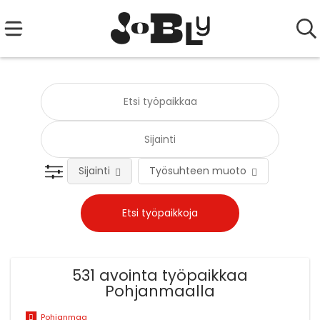
Sijainti
Työsuhteen muoto
Tehtä
531 avointa työpaikkaa
Pohjanmaalla
Pohjanmaa