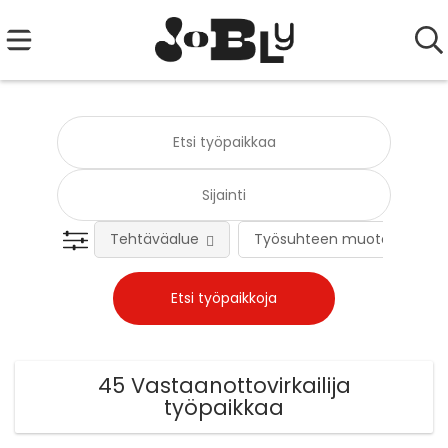
Tehtäväalue
Työsuhteen muoto
45 Vastaanottovirkailija
työpaikkaa