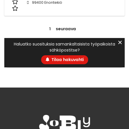
99400 Enontekiö
1
seuraava
✕
Haluatko suosituksia samankaltaisista työpaikoista
sähköpostitse?
Tilaa hakuvahti