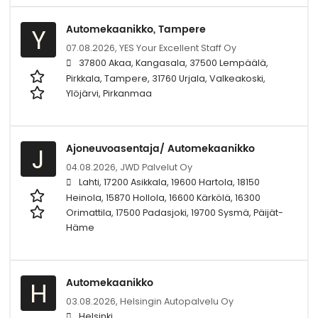
Automekaanikko, Tampere
Y
07.08.2026,
YES Your Excellent Staff Oy
37800 Akaa, Kangasala, 37500 Lempäälä,
Pirkkala, Tampere, 31760 Urjala, Valkeakoski,
Ylöjärvi, Pirkanmaa
Ajoneuvoasentaja/ Automekaanikko
J
04.08.2026,
JWD Palvelut Oy
Lahti, 17200 Asikkala, 19600 Hartola, 18150
Heinola, 15870 Hollola, 16600 Kärkölä, 16300
Orimattila, 17500 Padasjoki, 19700 Sysmä, Päijät-
Häme
Automekaanikko
H
03.08.2026,
Helsingin Autopalvelu Oy
Helsinki