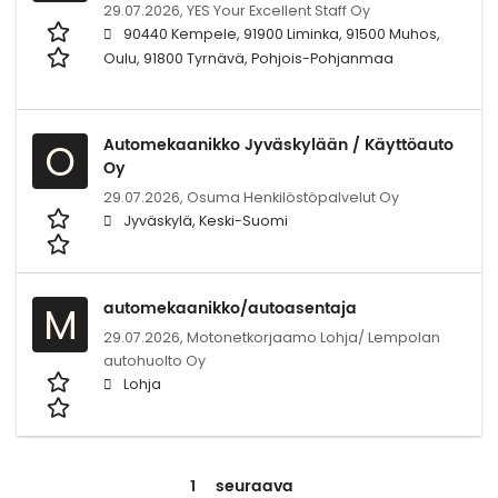
29.07.2026,
YES Your Excellent Staff Oy
90440 Kempele, 91900 Liminka, 91500 Muhos,
Oulu, 91800 Tyrnävä, Pohjois-Pohjanmaa
Automekaanikko Jyväskylään / Käyttöauto
O
Oy
29.07.2026,
Osuma Henkilöstöpalvelut Oy
Jyväskylä, Keski-Suomi
automekaanikko/autoasentaja
M
29.07.2026,
Motonetkorjaamo Lohja/ Lempolan
autohuolto Oy
Lohja
1
seuraava