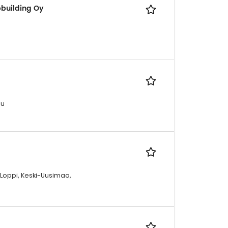
pbuilding Oy
uu
 Loppi, Keski-Uusimaa,