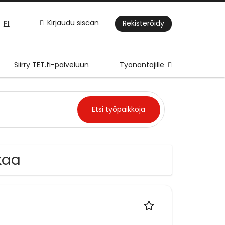
FI
Kirjaudu sisään
Rekisteröidy
Siirry TET.fi-palveluun
Työnantajille
kaa