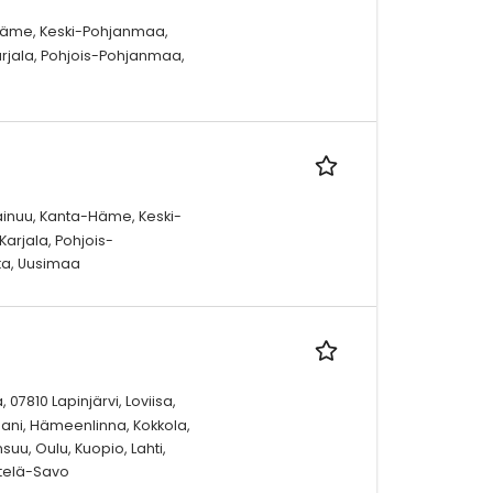
-Häme, Keski-Pohjanmaa,
rjala, Pohjois-Pohjanmaa,
ainuu, Kanta-Häme, Keski-
arjala, Pohjois-
ta, Uusimaa
 07810 Lapinjärvi, Loviisa,
aani, Hämeenlinna, Kokkola,
uu, Oulu, Kuopio, Lahti,
Etelä-Savo