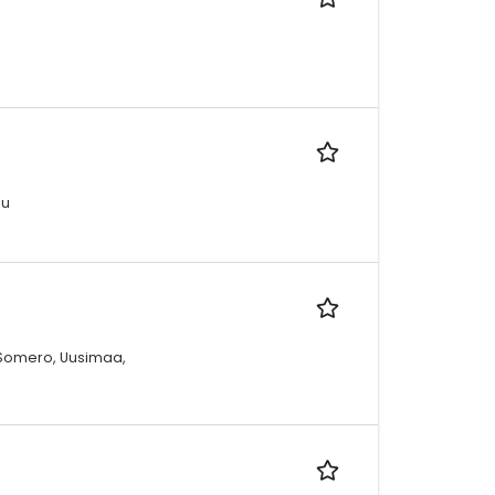
uu
0 Somero, Uusimaa,