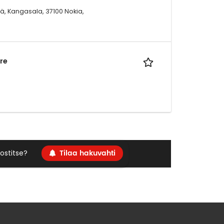
ä, Kangasala, 37100 Nokia,
re
Tilaa hakuvahti
ostitse?