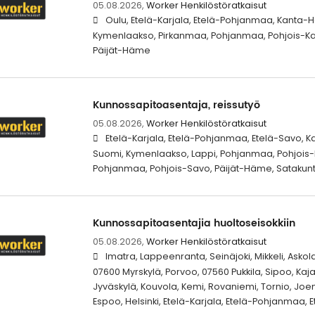
05.08.2026,
Worker Henkilöstöratkaisut
Oulu, Etelä-Karjala, Etelä-Pohjanmaa, Kanta
Kymenlaakso, Pirkanmaa, Pohjanmaa, Pohjois-Ka
Päijät-Häme
Kunnossapitoasentaja, reissutyö
05.08.2026,
Worker Henkilöstöratkaisut
Etelä-Karjala, Etelä-Pohjanmaa, Etelä-Savo, K
Suomi, Kymenlaakso, Lappi, Pohjanmaa, Pohjois-K
Pohjanmaa, Pohjois-Savo, Päijät-Häme, Satakun
Kunnossapitoasentajia huoltoseisokkiin
05.08.2026,
Worker Henkilöstöratkaisut
Imatra, Lappeenranta, Seinäjoki, Mikkeli, Askola,
07600 Myrskylä, Porvoo, 07560 Pukkila, Sipoo, Kaj
Jyväskylä, Kouvola, Kemi, Rovaniemi, Tornio, Joens
Espoo, Helsinki, Etelä-Karjala, Etelä-Pohjanmaa, 