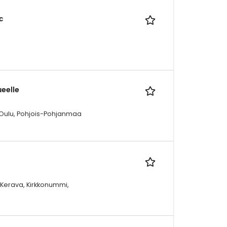
c
ueelle
, Oulu, Pohjois-Pohjanmaa
 Kerava, Kirkkonummi,