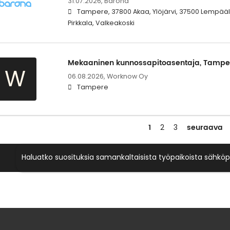
31.07.2026,
Barona
Tampere, 37800 Akaa, Ylöjärvi, 37500 Lempääl
Pirkkala, Valkeakoski
Mekaaninen kunnossapitoasentaja, Tampe
W
06.08.2026,
Worknow Oy
Tampere
1
seuraava
2
3
Haluatko suosituksia samankaltaisista työpaikoista sähköp