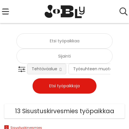
Tehtäväalue
Työsuhteen muoto
13 Sisustuskirvesmies työpaikkaa
Sisustuskirvesmies