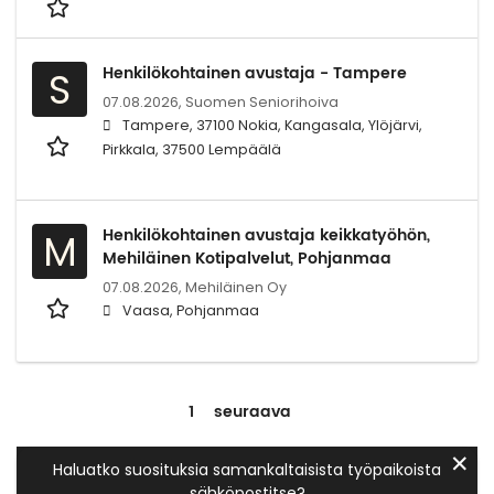
Henkilökohtainen avustaja - Tampere
S
07.08.2026,
Suomen Seniorihoiva
Tampere, 37100 Nokia, Kangasala, Ylöjärvi,
Pirkkala, 37500 Lempäälä
Henkilökohtainen avustaja keikkatyöhön,
M
Mehiläinen Kotipalvelut, Pohjanmaa
07.08.2026,
Mehiläinen Oy
Vaasa, Pohjanmaa
1
seuraava
✕
Haluatko suosituksia samankaltaisista työpaikoista
sähköpostitse?