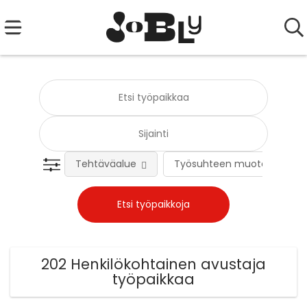
Tehtäväalue
Työsuhteen muoto
202 Henkilökohtainen avustaja
työpaikkaa