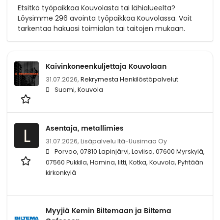
Etsitkö työpaikkaa Kouvolasta tai lähialueelta?
Löysimme 296 avointa työpaikkaa Kouvolassa. Voit
tarkentaa hakuasi toimialan tai taitojen mukaan.
Kaivinkoneenkuljettaja Kouvolaan
31.07.2026,
Rekrymesta Henkilöstöpalvelut
Suomi, Kouvola
Asentaja, metallimies
L
31.07.2026,
Lisäpalvelu Itä-Uusimaa Oy
Porvoo, 07810 Lapinjärvi, Loviisa, 07600 Myrskylä,
07560 Pukkila, Hamina, Iitti, Kotka, Kouvola, Pyhtään
kirkonkylä
Myyjiä Kemin Biltemaan ja Biltema