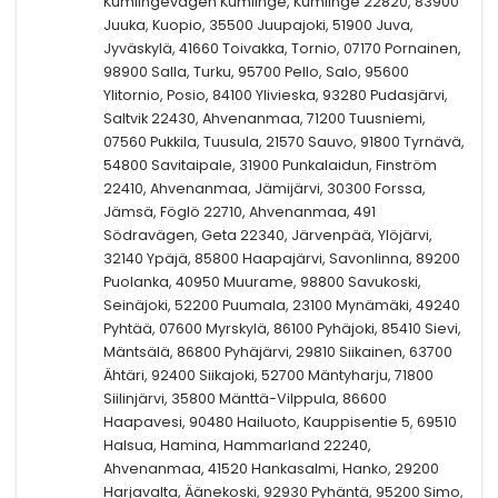
Kumlingevägen Kumlinge, Kumlinge 22820, 83900
Juuka, Kuopio, 35500 Juupajoki, 51900 Juva,
Jyväskylä, 41660 Toivakka, Tornio, 07170 Pornainen,
98900 Salla, Turku, 95700 Pello, Salo, 95600
Ylitornio, Posio, 84100 Ylivieska, 93280 Pudasjärvi,
Saltvik 22430, Ahvenanmaa, 71200 Tuusniemi,
07560 Pukkila, Tuusula, 21570 Sauvo, 91800 Tyrnävä,
54800 Savitaipale, 31900 Punkalaidun, Finström
22410, Ahvenanmaa, Jämijärvi, 30300 Forssa,
Jämsä, Föglö 22710, Ahvenanmaa, 491
Södravägen, Geta 22340, Järvenpää, Ylöjärvi,
32140 Ypäjä, 85800 Haapajärvi, Savonlinna, 89200
Puolanka, 40950 Muurame, 98800 Savukoski,
Seinäjoki, 52200 Puumala, 23100 Mynämäki, 49240
Pyhtää, 07600 Myrskylä, 86100 Pyhäjoki, 85410 Sievi,
Mäntsälä, 86800 Pyhäjärvi, 29810 Siikainen, 63700
Ähtäri, 92400 Siikajoki, 52700 Mäntyharju, 71800
Siilinjärvi, 35800 Mänttä-Vilppula, 86600
Haapavesi, 90480 Hailuoto, Kauppisentie 5, 69510
Halsua, Hamina, Hammarland 22240,
Ahvenanmaa, 41520 Hankasalmi, Hanko, 29200
Harjavalta, Äänekoski, 92930 Pyhäntä, 95200 Simo,