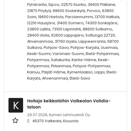
Pyhäranta, Sipoo, 02570 Siuntio, 36600 Pälkäne,
21870 Pöytyä, 99600 Sodankylä, Porvoo, 63800
Soini, 19600 Hartola, Parolannummi, 13700 Hattula,
12210 Hausjärvi, 31400 Somero, 74300 Sonkajärvi,
23800 Laitila, 73100 Lapinlahti, 88600 Sotkamo,
28400 Ulvila, 62600 Lappajärvi, Sottunga 22720,
Ahvenanmaa, 31760 Urjala, Lappeenranta, 58700
Sulkava, Pohjois-Savo, Pohjois-Karjala, Uusimaa,
Keski-Suomi, Varsinais-Suomi, Etelä-Pohjanmaa,
Pohjanmaa, Satakunta, Kanta-Häme, Keski-
Pohjanmaa, Pirkanmaa, Pohjois-Pohjanmaa,
Kainuu, Päijät-Häme, Kymenlaakso, Lappi, Etelä-
Karjala, Ahvenanmaa, Etelä-Savo
Hoitaja keikkatöihin Valkealan Validia-
K
taloon
29.07.2026,
Kymen Lehmuskoti Oy
45370 Valkeala, Kouvola