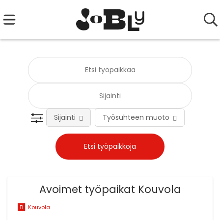
Sijainti
Työsuhteen muoto
Tehtä
Avoimet työpaikat Kouvola
Kouvola