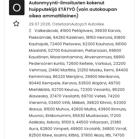
Autonmyynti-ilmoitusten kokenut
O
huipputekijä ETÄTYÖ (vain autokaupan
oikea ammattilainen)
29.07.2026,
OstetaanAutoja.fi Autoliike
Valkeakoski, 41900 Petäjävesi, 39930 Karvia,
Pieksämäki, 64260 Kaskinen, 18150 Heinola, 61800
Kauhajoki, 72400 Pielavesi, 62300 Kauhava, 66100
Maalahti, 02700 Kauniainen, Pietarsaari, 69600
Kaustinen, Maarianhamina, Ahvenanmaa, 68910
Pedersören kunta, 72600 Keitele, Varkaus, 23200
Vehmaa, 21490 Marttila, 21250 Masku, Kemi, 94400
Keminmaa, 86220 Merijärvi, 29900 Merikarvia,
90440 Kempele, Kerava, 63500 Alajärvi, 49700
Miehikkälä, 42700 Keuruu, 72300 Vesanto, 85200
Alavieska, 37470 Vesilahti, 69700 Veteli, 74200
Vieremä, 03400 Vihti, Mikkeli, 39820 Kihniö, 63300
Alavus, 91500 Muhos, 42600 Multia, 43900 Kinnula,
Muonio, Kirkkonummi, 65630 Mustasaari, 17200
Asikkala, Askola, 91100 II, 44500 Viitasaari, 21380
Aura, 62800 Vimpeli, 49900 Virolahti, 34800 Virrat,
82500 Kitee, Iisalmi, Kittilä, 37800 Akaa, Iitti, 74700