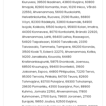
Kiuruvesi, 39500 Ikaalinen, 43800 Kivijärvi, 60800
Ilmajoki, 82900 Ilomantsi, Inari, 10210 Inkoo, Vårdö
22550, Ahvenanmaa, 56100 Ruokolahti,
Helvetinkoluntie, Ruovesi, 21290 Rusko, 66800
Vöyri, 82300 Rääkkylä, 32800 Kokemäki, 64900
Isojoki, Kokkola, 61500 Isokyrö, 95900 Kolari, Imatra,
44300 Konnevesi, 80710 Kontiolahti, Brändö 22920,
Ahvenanmaa, Lahti, 66400 Laihia, Raasepori,
54920 Taipalsaari, 93400 Taivalkoski, 23310
Taivassalo, Tammela, Tampere, 66200 Korsnäs,
31500 Koski Tl, Eckerö 22270, Ahvenanmaa, Kotka,
14200 Janakkala, Kouvola, 64480
Kristiinankaupunki, 58175 Enonkoski, Joensuu,
68500 Kruunupyy, 99400 Enontekiö, 31600
Jokioinen, Espoo, 44800 Pihtipudas, 72210 Tervo,
95300 Tervola, Pirkkala, 64700 Teuva, 82600
Tohmajärvi, 83700 Polvijärvi, 69300 Toholampi,
29630 Pomarkku, 43100 Saarijärvi, Pori, 88900
Kuhmo, Jomala 22150, Ahvenanmaa, 17800
Kuhmoinen, 27510 Eura, 79600 Joroinen, 27100
Eurajoki, 19650 Joutsa, 62500 Evijärvi,