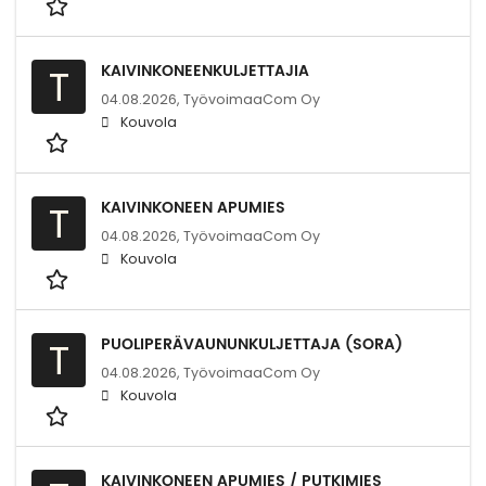
KAIVINKONEENKULJETTAJIA
T
04.08.2026,
TyövoimaaCom Oy
Kouvola
KAIVINKONEEN APUMIES
T
04.08.2026,
TyövoimaaCom Oy
Kouvola
PUOLIPERÄVAUNUNKULJETTAJA (SORA)
T
04.08.2026,
TyövoimaaCom Oy
Kouvola
KAIVINKONEEN APUMIES / PUTKIMIES