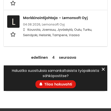
Markkinointijohtaja – Lemonsoft Oyj
L
04.08.2026,
Lemonsoft Oyj
Kouvola, Joensuu, Jyväskylä, Oulu, Turku,
Seinäjoki, Helsinki, Tampere, Vaasa
edellinen
4
seuraava
✕
Haluatko suosituksia samankaltaisista työpaikoista
sähköpostitse?
Tilaa hakuvahti