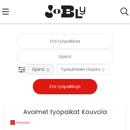
Sijainti
Työsuhteen muoto
Tehtä
Avoimet työpaikat Kouvola
Kouvola