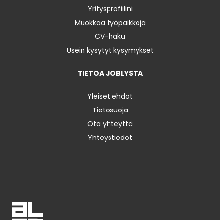
Yritysprofiilini
Muokkaa työpaikkoja
CV-haku
Usein kysytyt kysymykset
TIETOA JOBLYSTA
Yleiset ehdot
Tietosuoja
Ota yhteyttä
Yhteystiedot