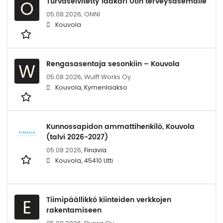
Turvaselvitetty lääkäri Utin terveysasemalle
O
05.08.2026,
ONNI
Kouvola
Rengasasentaja sesonkiin – Kouvola
W
05.08.2026,
Wulff Works Oy
Kouvola, Kymenlaakso
Kunnossapidon ammattihenkilö, Kouvola
(talvi 2026-2027)
05.08.2026,
Finavia
Kouvola, 45410 Utti
Tiimipäällikkö kiinteiden verkkojen
E
rakentamiseen