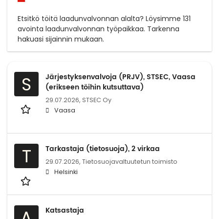
Etsitkö töitä laadunvalvonnan alalta? Löysimme 131
avointa laadunvalvonnan työpaikkaa. Tarkenna
hakuasi sijainnin mukaan.
Järjestyksenvalvoja (PRJV), STSEC, Vaasa
S
(erikseen töihin kutsuttava)
29.07.2026,
STSEC Oy
Vaasa
Tarkastaja (tietosuoja), 2 virkaa
T
29.07.2026,
Tietosuojavaltuutetun toimisto
Helsinki
Katsastaja
A