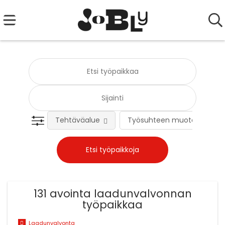
Tehtäväalue
Työsuhteen muoto
131 avointa laadunvalvonnan
työpaikkaa
Laadunvalvonta