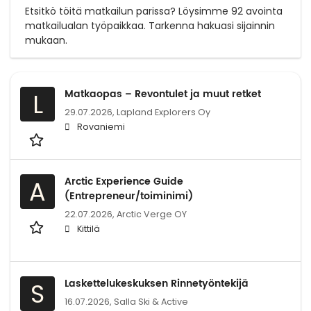
Etsitkö töitä matkailun parissa? Löysimme 92 avointa
matkailualan työpaikkaa. Tarkenna hakuasi sijainnin
mukaan.
Matkaopas – Revontulet ja muut retket
L
29.07.2026,
Lapland Explorers Oy
Rovaniemi
Arctic Experience Guide
A
(Entrepreneur/toiminimi)
22.07.2026,
Arctic Verge OY
Kittilä
Laskettelukeskuksen Rinnetyöntekijä
S
16.07.2026,
Salla Ski & Active