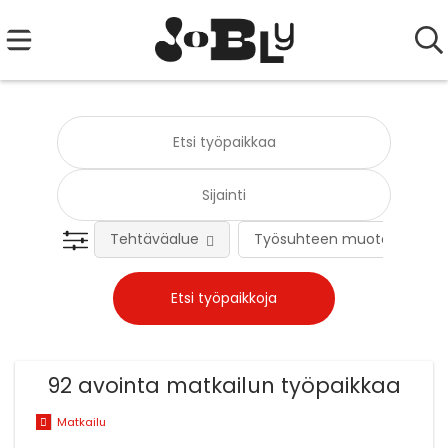
Tehtäväalue
Työsuhteen muoto
92 avointa matkailun työpaikkaa
Matkailu