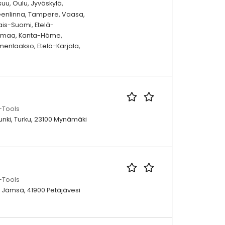
uu, Oulu, Jyväskylä,
eenlinna, Tampere, Vaasa,
ais-Suomi, Etelä-
anmaa, Kanta-Häme,
enlaakso, Etelä-Karjala,
-Tools
unki, Turku, 23100 Mynämäki
-Tools
 Jämsä, 41900 Petäjävesi