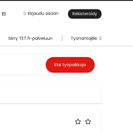
FI
Kirjaudu sisään
Rekisteröidy
Siirry TET.fi-palveluun
Työnantajille