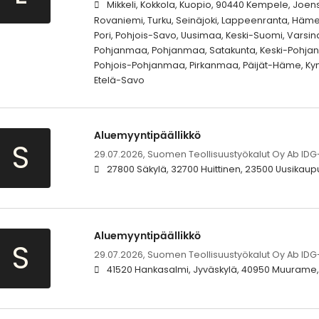
Mikkeli, Kokkola, Kuopio, 90440 Kempele, Joens
Rovaniemi, Turku, Seinäjoki, Lappeenranta, Häm
Pori, Pohjois-Savo, Uusimaa, Keski-Suomi, Varsin
Pohjanmaa, Pohjanmaa, Satakunta, Keski-Pohj
Pohjois-Pohjanmaa, Pirkanmaa, Päijät-Häme, Kym
Etelä-Savo
Aluemyyntipäällikkö
S
29.07.2026,
Suomen Teollisuustyökalut Oy Ab IDG
27800 Säkylä, 32700 Huittinen, 23500 Uusikaup
Aluemyyntipäällikkö
S
29.07.2026,
Suomen Teollisuustyökalut Oy Ab IDG
41520 Hankasalmi, Jyväskylä, 40950 Muurame,