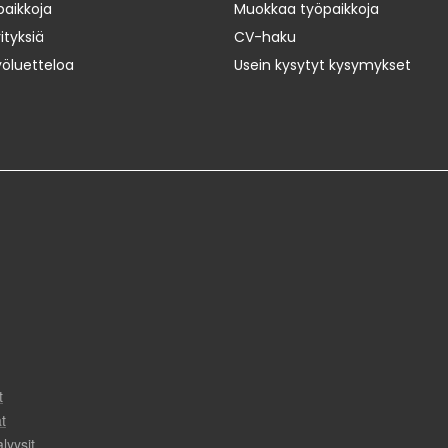
paikkoja
Muokkaa työpaikkoja
ityksiä
CV-haku
yöluetteloa
Usein kysytyt kysymykset