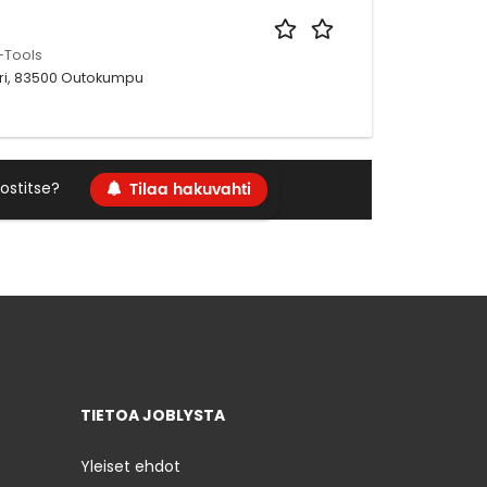
-Tools
eri, 83500 Outokumpu
Tilaa hakuvahti
ostitse?
TIETOA JOBLYSTA
Yleiset ehdot