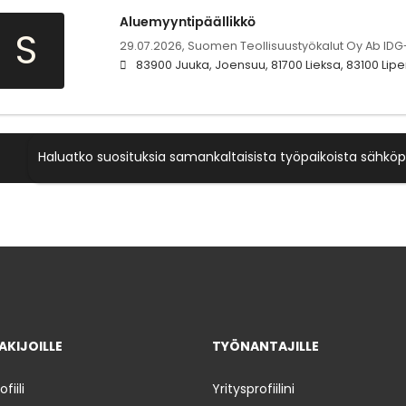
Aluemyyntipäällikkö
S
29.07.2026,
Suomen Teollisuustyökalut Oy Ab IDG
83900 Juuka, Joensuu, 81700 Lieksa, 83100 Lip
Haluatko suosituksia samankaltaisista työpaikoista sähköp
KIJOILLE
TYÖNANTAJILLE
iili
Yritysprofiilini