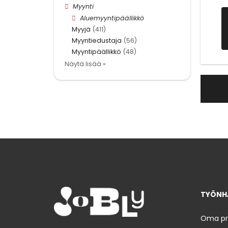
Myynti
Aluemyyntipäällikkö
Myyjä
(411)
Myyntiedustaja
(56)
Myyntipäällikkö
(48)
Näytä lisää »
TYÖNHA
Oma prof