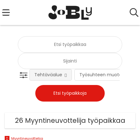
Tehtäväalue
Työsuhteen muoto
26 Myyntineuvottelija työpaikkaa
Myyntineuvottelija