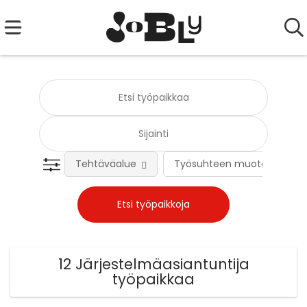
Tehtäväalue
Työsuhteen muoto
12 Järjestelmäasiantuntija
työpaikkaa