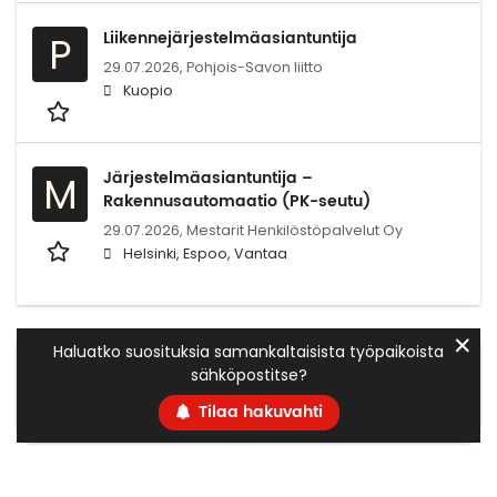
Liikennejärjestelmäasiantuntija
P
29.07.2026,
Pohjois-Savon liitto
Kuopio
Järjestelmäasiantuntija –
M
Rakennusautomaatio (PK-seutu)
29.07.2026,
Mestarit Henkilöstöpalvelut Oy
Helsinki, Espoo, Vantaa
✕
Haluatko suosituksia samankaltaisista työpaikoista
sähköpostitse?
Tilaa hakuvahti