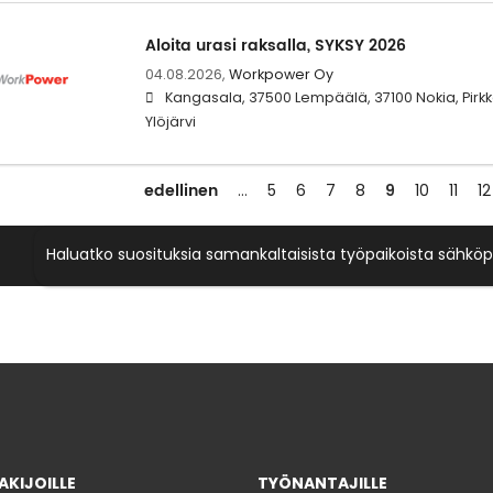
Aloita urasi raksalla, SYKSY 2026
04.08.2026,
Workpower Oy
Kangasala, 37500 Lempäälä, 37100 Nokia, Pirkk
Ylöjärvi
edellinen
9
…
5
6
7
8
10
11
12
Haluatko suosituksia samankaltaisista työpaikoista sähköp
KIJOILLE
TYÖNANTAJILLE