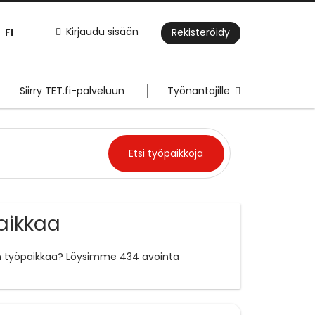
FI
Kirjaudu sisään
Rekisteröidy
Siirry TET.fi-palveluun
Työnantajille
paikkaa
ojan työpaikkaa? Löysimme 434 avointa