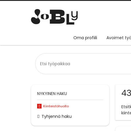
Oma profiili
Avoimet työ
43
NYKYINEN HAKU
Kiinteistöhuolto
Etsi
kiin
Tyhjennä haku