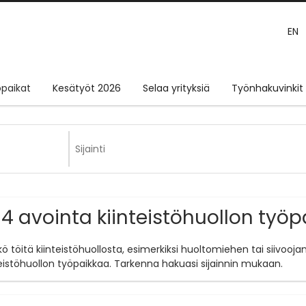
EN
paikat
Kesätyöt 2026
Selaa yrityksiä
Työnhakuvinkit
4 avointa kiinteistöhuollon työ
tkö töitä kiinteistöhuollosta, esimerkiksi huoltomiehen tai siivo
teistöhuollon työpaikkaa. Tarkenna hakuasi sijainnin mukaan.