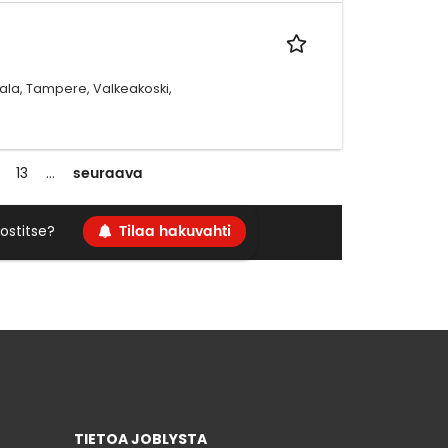
ala, Tampere, Valkeakoski,
seuraava
13
…
Tilaa hakuvahti
ostitse?
TIETOA JOBLYSTA