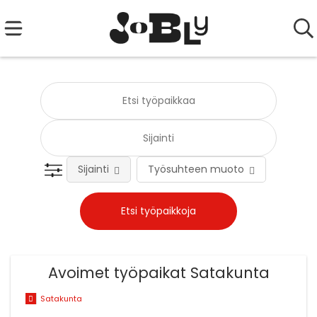
Sijainti
Työsuhteen muoto
Tehtä
Avoimet työpaikat Satakunta
Satakunta