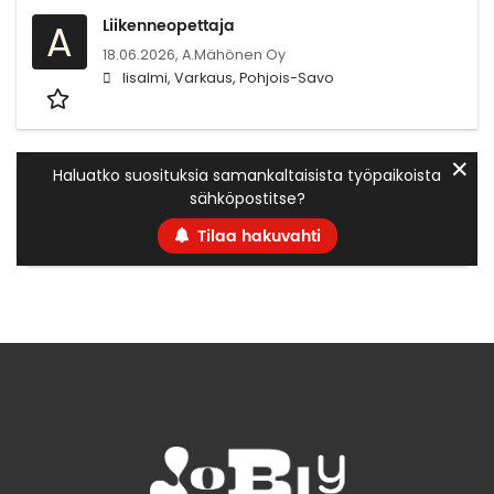
Liikenneopettaja
A
18.06.2026,
A.Mähönen Oy
Iisalmi, Varkaus, Pohjois-Savo
✕
Haluatko suosituksia samankaltaisista työpaikoista
sähköpostitse?
Tilaa hakuvahti