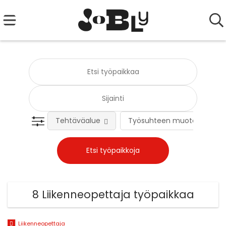
Tehtäväalue
Työsuhteen muoto
8 Liikenneopettaja työpaikkaa
Liikenneopettaja