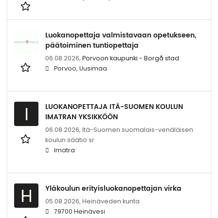
Luokanopettaja valmistavaan opetukseen,
päätoiminen tuntiopettaja
06.08.2026,
Porvoon kaupunki - Borgå stad
Porvoo, Uusimaa
LUOKANOPETTAJA ITÄ-SUOMEN KOULUN
I
IMATRAN YKSIKKÖÖN
06.08.2026,
Itä-Suomen suomalais-venäläisen
koulun säätiö sr
Imatra
Yläkoulun erityisluokanopettajan virka
H
05.08.2026,
Heinäveden kunta
79700 Heinävesi