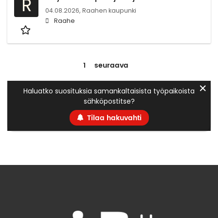
R
04.08.2026,
Raahen kaupunki
Raahe
1
seuraava
✕
Haluatko suosituksia samankaltaisista työpaikoista
sähköpostitse?
Tilaa hakuvahti