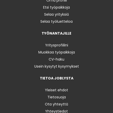
Oma profiili
Etsi työpaikkoja
Selaa yrityksiä
Selaa työluetteloa
TYÖNANTAJILLE
Yritysprofiilini
Muokkaa työpaikkoja
CV-haku
Usein kysytyt kysymykset
TIETOA JOBLYSTA
Yleiset ehdot
Tietosuoja
Ota yhteyttä
Yhteystiedot