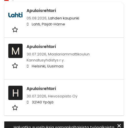
Apulaisrehtori
05.08.2026,
Lahden kaupunki
Lahti, Päijät-Häme
Apulaisrehtori
M
30.07.2026,
Maalariammattikoulun
Kannatusyhdistys r.y.
Helsinki, Uusimaa
Apulaisrehtori
H
30.07.2026,
Hevosopisto Oy
32140 Ypäjä
✕
Haluatko suosituksia samankaltaisista työpaikoista