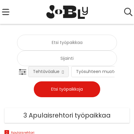
Tehtäväalue
Työsuhteen muoto
3 Apulaisrehtori työpaikkaa
Apulaisrehtori