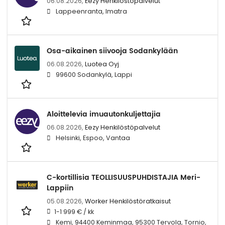
06.08.2026,
Eezy Henkilöstöpalvelut
Lappeenranta, Imatra
Osa-aikainen siivooja Sodankylään
06.08.2026,
Luotea Oyj
99600 Sodankylä, Lappi
Aloittelevia imuautonkuljettajia
06.08.2026,
Eezy Henkilöstöpalvelut
Helsinki, Espoo, Vantaa
C-kortillisia TEOLLISUUSPUHDISTAJIA Meri-
Lappiin
05.08.2026,
Worker Henkilöstöratkaisut
1-1 999 € / kk
Kemi, 94400 Keminmaa, 95300 Tervola, Tornio,