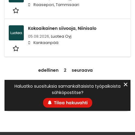
Raasepori, Tammisaari
Kokoaikainen siivooja, Niinisalo
05.08.2026,
Luotea Oyj
Kankaanpää
edellinen
2
seuraava
✕
Haluatko suosituksia samankaltaisista työpaikoista
sähköpostitse?
Tilaa hakuvahti