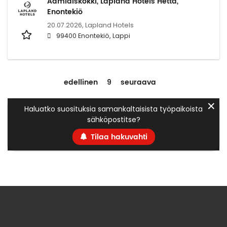
Aamiaiskokki, Lapland Hotels Hetta,
Enontekiö
20.07.2026,
Lapland Hotels
99400 Enontekiö, Lappi
edellinen
9
seuraava
✕
Haluatko suosituksia samankaltaisista työpaikoista
sähköpostitse?
Tilaa hakuvahti