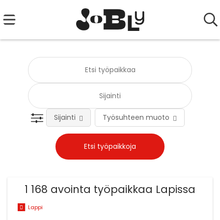
Sijainti
Työsuhteen muoto
Tehtä
1 168 avointa työpaikkaa Lapissa
Lappi