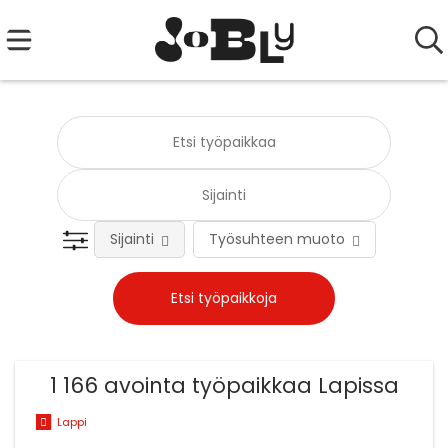
Sijainti
Työsuhteen muoto
Tehtä
1 166 avointa työpaikkaa Lapissa
Lappi