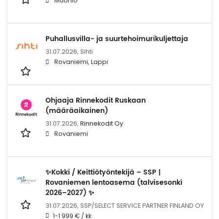
Muonio
Puhallusvilla- ja suurtehoimurikuljettaja
31.07.2026,
Sihti
Rovaniemi, Lappi
Ohjaaja Rinnekodit Ruskaan
(määräaikainen)
31.07.2026,
Rinnekodit Oy
Rovaniemi
✨Kokki / Keittiötyöntekijä – SSP |
Rovaniemen lentoasema (talvisesonki
2026–2027) ✨
31.07.2026,
SSP/SELECT SERVICE PARTNER FINLAND OY
1-1 999 € / kk