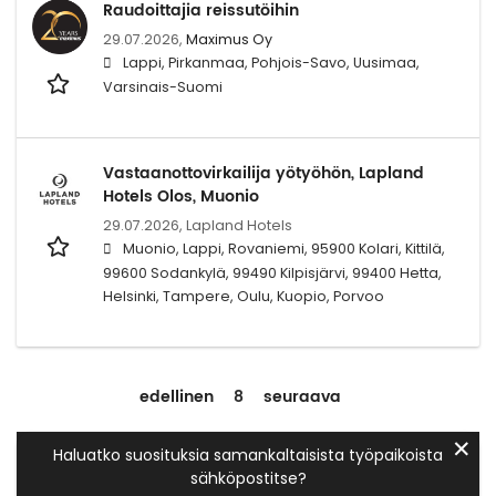
Raudoittajia reissutöihin
29.07.2026,
Maximus Oy
Lappi, Pirkanmaa, Pohjois-Savo, Uusimaa,
Varsinais-Suomi
Vastaanottovirkailija yötyöhön, Lapland
Hotels Olos, Muonio
29.07.2026,
Lapland Hotels
Muonio, Lappi, Rovaniemi, 95900 Kolari, Kittilä,
99600 Sodankylä, 99490 Kilpisjärvi, 99400 Hetta,
Helsinki, Tampere, Oulu, Kuopio, Porvoo
edellinen
8
seuraava
✕
Haluatko suosituksia samankaltaisista työpaikoista
sähköpostitse?