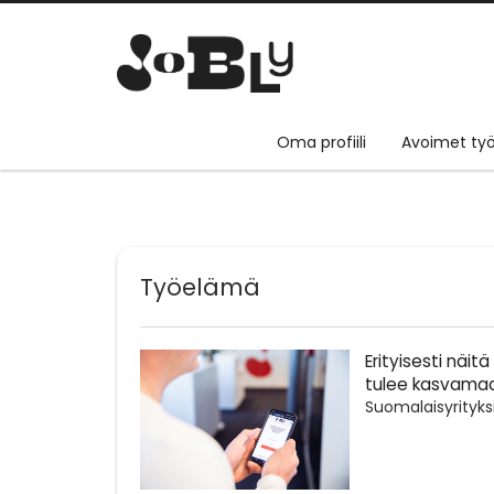
Oma profiili
Avoimet työ
Työelämä
Erityisesti näi
tulee kasvama
Suomalaisyrityks