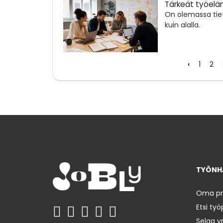
Tärkeät työeläm
On olemassa tiet
kuin alalla.
‹
1
2
TYÖNHA
Oma prof
Etsi työ
Selaa yr