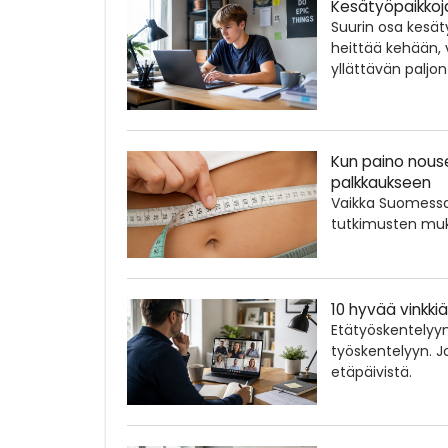
Kesätyöpaikkoja 
Suurin osa kesät
heittää kehään, v
yllättävän paljon
Kun paino nouse
palkkaukseen
Vaikka Suomessa 
tutkimusten muka
10 hyvää vinkki
Etätyöskentelyyn
työskentelyyn. Job
etäpäivistä.