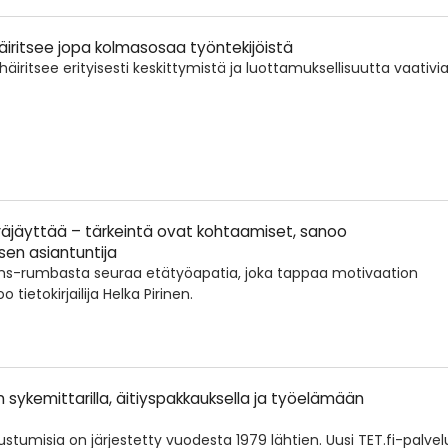
iritsee jopa kolmasosaa työntekijöistä
iritsee erityisesti keskittymistä ja luottamuksellisuutta vaativi
 räjäyttää – tärkeintä ovat kohtaamiset, sanoo
en asiantuntija
s-rumbasta seuraa etätyöapatia, joka tappaa motivaation
tietokirjailija Helka Pirinen.
n sykemittarilla, äitiyspakkauksella ja työelämään
tumisia on järjestetty vuodesta 1979 lähtien. Uusi TET.fi-palvel