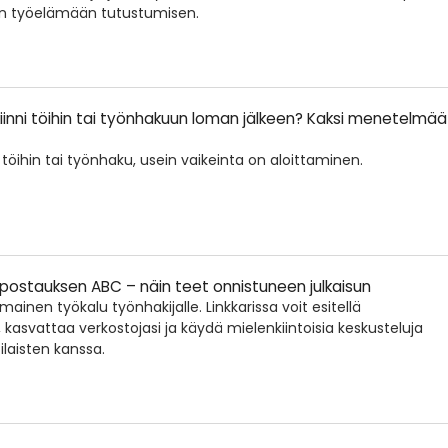
en työelämään tutustumisen.
iinni töihin tai työnhakuun loman jälkeen? Kaksi menetelmää
töihin tai työnhaku, usein vaikeinta on aloittaminen.
postauksen ABC – näin teet onnistuneen julkaisun
mainen työkalu työnhakijalle. Linkkarissa voit esitellä
 kasvattaa verkostojasi ja käydä mielenkiintoisia keskusteluja
aisten kanssa.