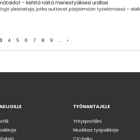
ätaidot – kehitä näitä menestyäksesi urallasi
tyjä yleistaitoja, jotka auttavat pärjäämään työelämässä – alall
3
›
4
5
6
7
8
9
…
KIJOILLE
TYÖNANTAJILLE
iili
Yritysprofiilini
paikkoja
Muokkaa työpaikkoja
ityksiä
CV-haku