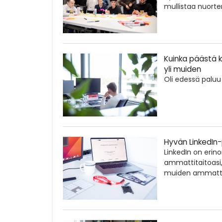
mullistaa nuort
Kuinka päästä k
yli muiden
Oli edessä paluu 
Hyvän LinkedIn-
LinkedIn on erino
ammattitaitoasi,
muiden ammattil