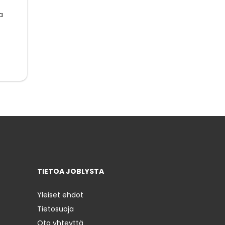
a
TIETOA JOBLYSTA
Yleiset ehdot
Tietosuoja
Ota yhteyttä