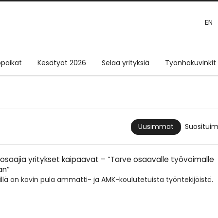
EN
paikat
Kesätyöt 2026
Selaa yrityksiä
Työnhakuvinkit
Suositui
Uusimmat
tä osaajia yritykset kaipaavat – ”Tarve osaavalle työvoimalle
an”
illä on kovin pula ammatti- ja AMK-koulutetuista työntekijöistä.