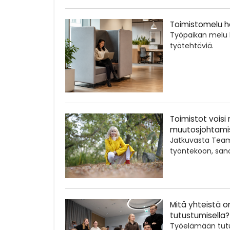
Toimistomelu hä
Työpaikan melu hä
työtehtäviä.
Toimistot voisi
muutosjohtamis
Jatkuvasta Team
työntekoon, sanoo 
Mitä yhteistä o
tutustumisella?
Työelämään tutus