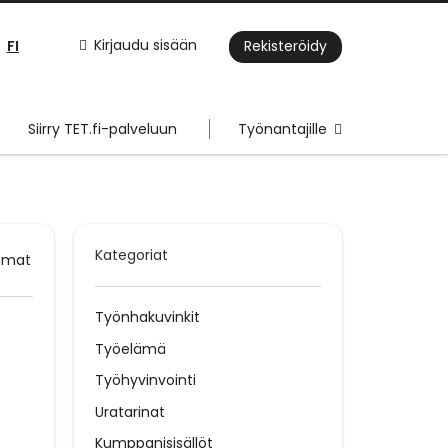
FI
Kirjaudu sisään
Rekisteröidy
Siirry TET.fi-palveluun
Työnantajille
Kategoriat
mmat
Työnhakuvinkit
Työelämä
Työhyvinvointi
Uratarinat
Kumppanisisällöt