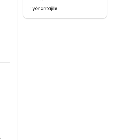
Työnantajille
a
u