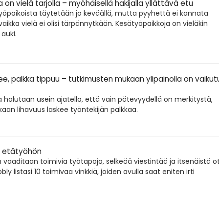
on vielä tarjolla – myöhäisellä hakijalla yllättävä etu
yöpaikoista täytetään jo keväällä, mutta pyyhettä ei kannata
aikka vielä ei olisi tärpännytkään. Kesätyöpaikkoja on vieläkin
 auki.
e, palkka tippuu – tutkimusten mukaan ylipainolla on vaikut
halutaan usein ajatella, että vain pätevyydellä on merkitystä,
an lihavuus laskee työntekijän palkkaa.
ä etätyöhön
 vaaditaan toimivia työtapoja, selkeää viestintää ja itsenäistä o
ly listasi 10 toimivaa vinkkiä, joiden avulla saat eniten irti