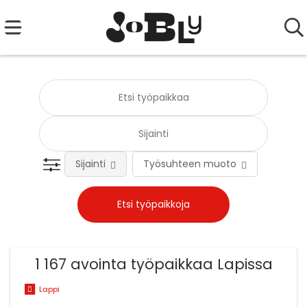
Sijainti
Työsuhteen muoto
Tehtä
1 167 avointa työpaikkaa Lapissa
Lappi