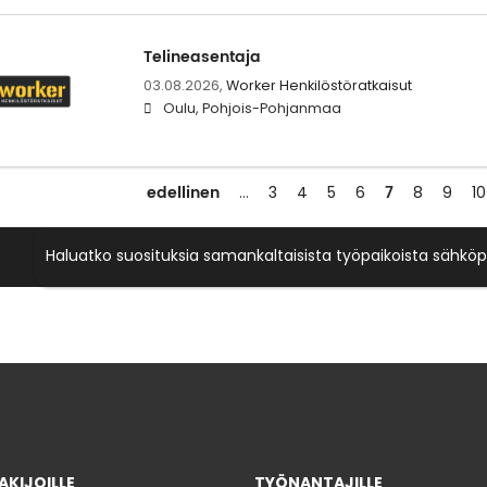
Telineasentaja
03.08.2026,
Worker Henkilöstöratkaisut
Oulu, Pohjois-Pohjanmaa
edellinen
7
…
3
4
5
6
8
9
10
Haluatko suosituksia samankaltaisista työpaikoista sähköp
KIJOILLE
TYÖNANTAJILLE