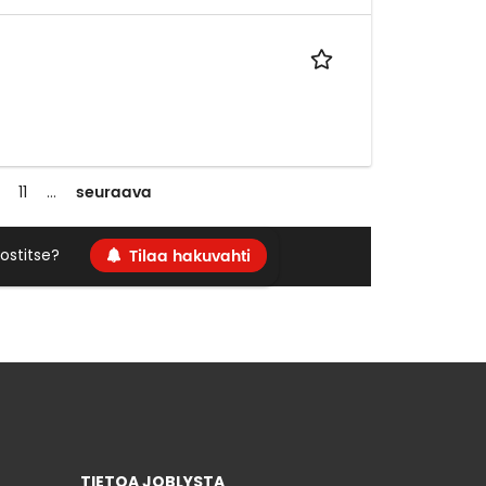
seuraava
11
…
Tilaa hakuvahti
ostitse?
TIETOA JOBLYSTA