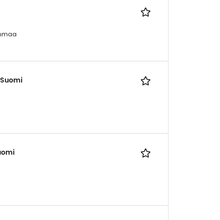
anmaa
o Suomi
uomi