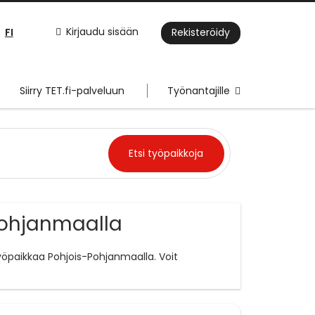
FI
Kirjaudu sisään
Rekisteröidy
Siirry TET.fi-palveluun
Työnantajille
Pohjanmaalla
yöpaikkaa Pohjois-Pohjanmaalla. Voit