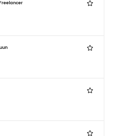
Freelancer
luun