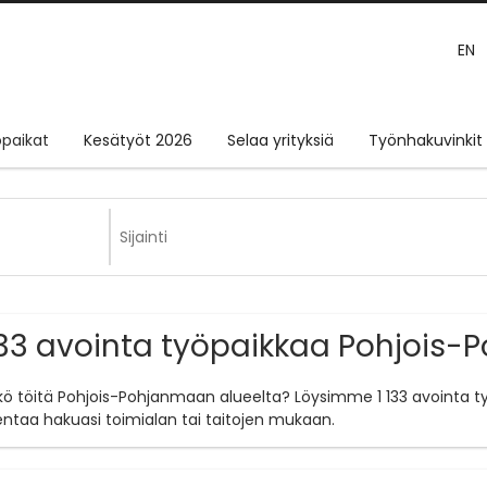
EN
paikat
Kesätyöt 2026
Selaa yrityksiä
Työnhakuvinkit
133 avointa työpaikkaa Pohjois-
tkö töitä Pohjois-Pohjanmaan alueelta? Löysimme 1 133 avointa t
entaa hakuasi toimialan tai taitojen mukaan.