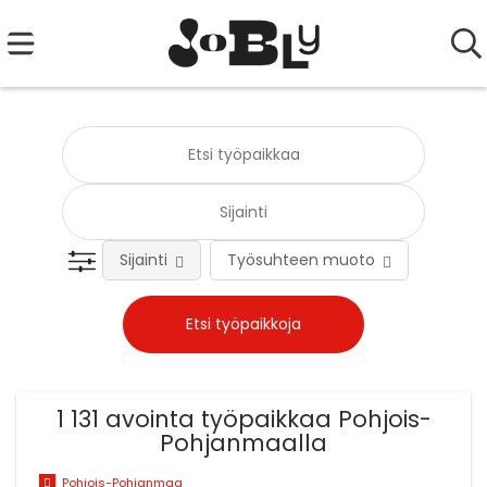
Sijainti
Työsuhteen muoto
Tehtä
1 131 avointa työpaikkaa Pohjois-
Pohjanmaalla
Pohjois-Pohjanmaa