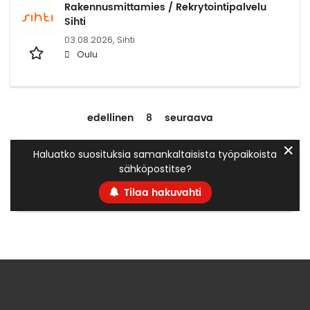
Rakennusmittamies / Rekrytointipalvelu
Sihti
03.08.2026,
Sihti
Oulu
edellinen
8
seuraava
✕
Haluatko suosituksia samankaltaisista työpaikoista
sähköpostitse?
Tilaa hakuvahti