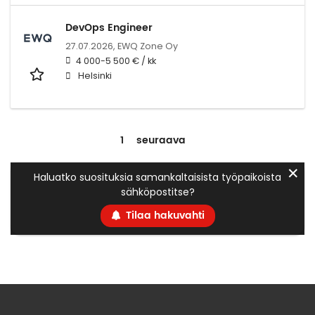
DevOps Engineer
27.07.2026,
EWQ Zone Oy
4 000-5 500 € / kk
Helsinki
1
seuraava
✕
Haluatko suosituksia samankaltaisista työpaikoista
sähköpostitse?
Tilaa hakuvahti