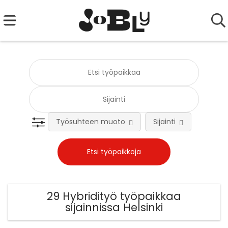
Työsuhteen muoto
Sijainti
Tehtä
29 Hybridityö työpaikkaa
sijainnissa Helsinki