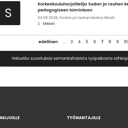
Korkeakouluharjoittelija Sodan ja rauhan k
S
pedagogiseen toimintaan
04.08.2026,
Sodan ja rauhan keskus Muisti
Mikkeli
edellinen
7
…
3
4
5
6
8
9
10
Haluatko suosituksia samankaltaisista työpaikoista sähköp
KIJOILLE
TYÖNANTAJILLE