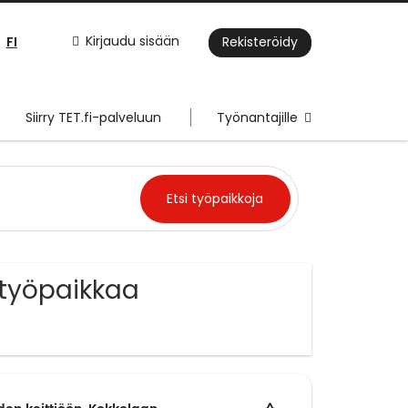
FI
Kirjaudu sisään
Rekisteröidy
Siirry TET.fi-palveluun
Työnantajille
työpaikkaa