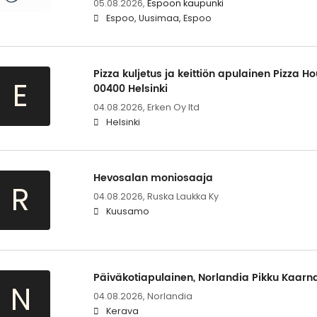
05.08.2026,
Espoon kaupunki
Espoo, Uusimaa, Espoo
Pizza kuljetus ja keittiön apulainen Pizza H
E
00400 Helsinki
04.08.2026,
Erken Oy ltd
Helsinki
Hevosalan moniosaaja
R
04.08.2026,
Ruska Laukka Ky
Kuusamo
Päiväkotiapulainen, Norlandia Pikku Kaarn
N
04.08.2026,
Norlandia
Kerava