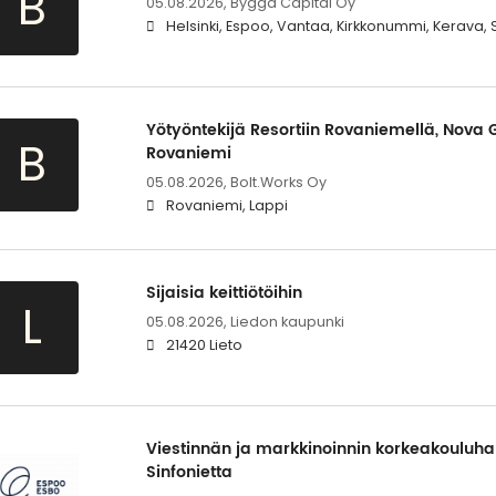
B
05.08.2026,
Bygga Capital Oy
Helsinki, Espoo, Vantaa, Kirkkonummi, Kerava,
Yötyöntekijä Resortiin Rovaniemellä, Nova G
B
Rovaniemi
05.08.2026,
Bolt.Works Oy
Rovaniemi, Lappi
Sijaisia keittiötöihin
L
05.08.2026,
Liedon kaupunki
21420 Lieto
Viestinnän ja markkinoinnin korkeakouluharj
Sinfonietta