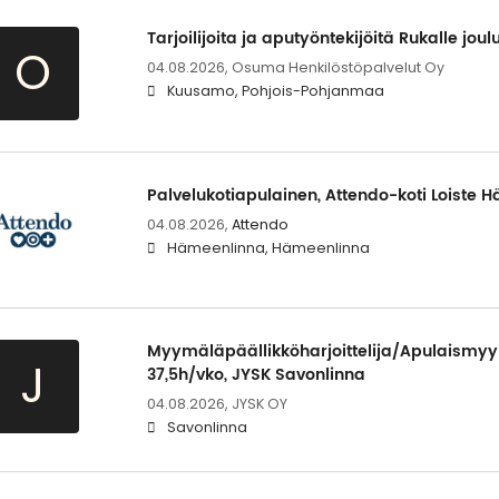
Tarjoilijoita ja aputyöntekijöitä Rukalle jou
O
04.08.2026,
Osuma Henkilöstöpalvelut Oy
Kuusamo, Pohjois-Pohjanmaa
Palvelukotiapulainen, Attendo-koti Loiste 
04.08.2026,
Attendo
Hämeenlinna, Hämeenlinna
Myymäläpäällikköharjoittelija/Apulaismy
J
37,5h/vko, JYSK Savonlinna
04.08.2026,
JYSK OY
Savonlinna