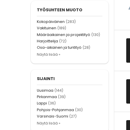
TYÖSUHTEEN MUOTO
Kokopäiväinen
(283)
Vakituinen
(189)
Määräaikainen ja projektityö
(130)
Harjoittelija
(72)
Osa-aikainen ja tuntityö
(28)
Näytä lisää »
SIJAINTI
Uusimaa
(144)
Pirkanmaa
(39)
Lappi
(36)
Pohjois-Pohjanmaa
(30)
Varsinais-Suomi
(27)
Näytä lisää »