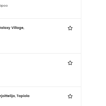
 Sipoo
alaxy Village,
oittelija, Tapiola