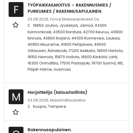
TYÖPAIKKAILMOITUS – RAKENNUSMIES /
F
PURKUMIES / RAKENNUSAPULAINEN
03.08.2026,
Force Elinkaaripalvelut Oy
19650 Joutsa, Jyväskylä, Jämsä, 43300
Kannonkoski, 43500 Karstula, 42700 Keuruu, 43900
Kinnula, 43800 Kivijärvi, 44300 Konnevesi, Laukaa,
40950 Muurame, 41900 Petäjävesi, 44500
Viitasaari, Äänekoski, 17200 Asikkala, 19600 Hartola,
18150 Heinola, 15870 Hollola, 16600 Kärkölä, Lahti,
16300 Orimattila, 17500 Padasjoki, 19700 Sysmä, Iitti,
Päijät-Häme, Uusimaa
Harjoittelija (taloushallinto)
M
03.08.2026,
Maanmittauslaitos
Kuopio, Tampere
Rakennusapulainen.