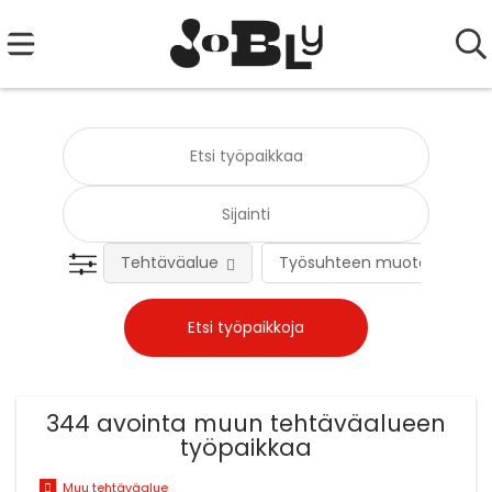
Tehtäväalue
Työsuhteen muoto
344 avointa muun tehtäväalueen
työpaikkaa
Muu tehtäväalue