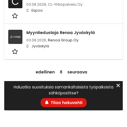
C
03.08.2026,
CL-Yhtiöpalvelu Oy
Espoo
Myyntiedustaja Renoa Jyväskylä
03.08.2026,
Renoa Group Oy
Jyväskylä
edellinen
8
seuraava
✕
Haluatko suosituksia samankaltaisista työpaikoista
sähköpostitse?
Tilaa hakuvahti