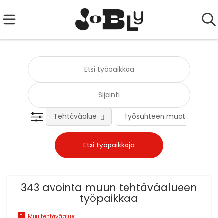
Tehtäväalue
Työsuhteen muoto
343 avointa muun tehtäväalueen
työpaikkaa
Muu tehtäväalue