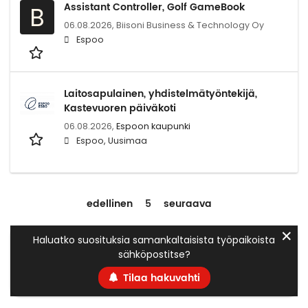
Assistant Controller, Golf GameBook
B
06.08.2026,
Biisoni Business & Technology Oy
Espoo
Laitosapulainen, yhdistelmätyöntekijä,
Kastevuoren päiväkoti
06.08.2026,
Espoon kaupunki
Espoo, Uusimaa
edellinen
5
seuraava
✕
Haluatko suosituksia samankaltaisista työpaikoista
sähköpostitse?
Tilaa hakuvahti