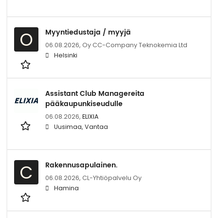
Myyntiedustaja / myyjä
O
06.08.2026,
Oy CC-Company Teknokemia Ltd
Helsinki
Assistant Club Managereita
pääkaupunkiseudulle
06.08.2026,
ELIXIA
Uusimaa, Vantaa
Rakennusapulainen.
C
06.08.2026,
CL-Yhtiöpalvelu Oy
Hamina