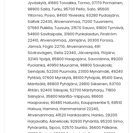
Jyväskylä, 41660 Toivakka, Tornio, 07170 Pornainen,
98900 Salla, Turku, 95700 Pello, Salo, 95600
Ylitornio, Posio, 84100 Ylivieska, 93280 Pudasjärvi,
Saltvik 22430, Ahvenanmaa, 71200 Tuusniemi,
07560 Pukkila, Tuusula, 21570 Sauvo, 91800 Tyrnävä,
54800 Savitaipale, 31900 Punkalaidun, Finström
22410, Ahvenanmaa, Jämijärvi, 30300 Forssa,
Jämsä, Föglö 22710, Ahvenanmaa, 491
Södravägen, Geta 22340, Järvenpää, Ylöjärvi,
32140 Ypäjä, 85800 Haapajärvi, Savonlinna, 89200
Puolanka, 40950 Muurame, 98800 Savukoski,
Seinäjoki, 52200 Puumala, 23100 Mynämäki, 49240
Pyhtää, 07600 Myrskylä, 86100 Pyhäjoki, 85410 Sievi,
Mäntsälä, 86800 Pyhäjärvi, 29810 Siikainen, 63700
Ähtäri, 92400 Siikajoki, 52700 Mäntyharju, 71800
Siilinjärvi, 35800 Mänttä-Vilppula, 86600
Haapavesi, 90480 Hailuoto, Kauppisentie 5, 69510
Halsua, Hamina, Hammarland 22240,
Ahvenanmaa, 41520 Hankasalmi, Hanko, 29200
Harjavalta, Äänekoski, 92930 Pyhäntä, 95200 Simo,
Pyhäranta, Sipoo, 02570 Siuntio, 36600 Pälkäne,