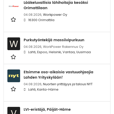
Lääkeluvallisia lähihoitajia kesäksi
Orimattilaan
04.08.2026,
Workpower Oy
16300 Orimattila
Purkutyöntekijä massiivipurkuun
W
04.08.2026,
WorkPower Rakennus Oy
Lahti, Espoo, Helsinki, Vantaa, Uusimaa
Etsimme osa-aikaisia vastuuohjaajia
Lahden Yrityskylään!
04.08.2026,
Nuorten yrittäjyys ja talous NYT
Lahti, Kanta-Häme
LVI-eristäjä, Päijät-Häme
V