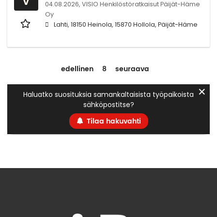
04.08.2026,
VISIO Henkilöstöratkaisut Päijät-Häme
Oy
Lahti, 18150 Heinola, 15870 Hollola, Päijät-Häme
edellinen
8
seuraava
✕
Haluatko suosituksia samankaltaisista työpaikoista
sähköpostitse?
Tilaa hakuvahti