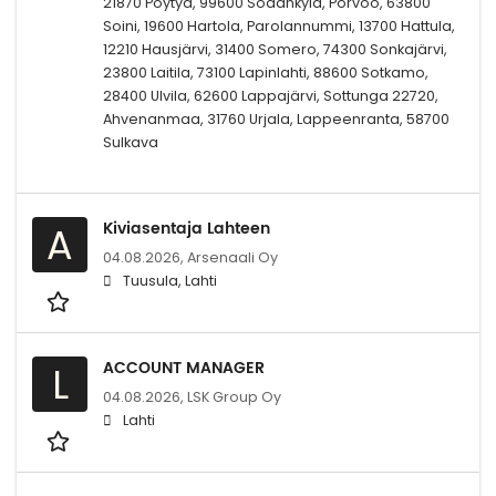
21870 Pöytyä, 99600 Sodankylä, Porvoo, 63800
Soini, 19600 Hartola, Parolannummi, 13700 Hattula,
12210 Hausjärvi, 31400 Somero, 74300 Sonkajärvi,
23800 Laitila, 73100 Lapinlahti, 88600 Sotkamo,
28400 Ulvila, 62600 Lappajärvi, Sottunga 22720,
Ahvenanmaa, 31760 Urjala, Lappeenranta, 58700
Sulkava
Kiviasentaja Lahteen
A
04.08.2026,
Arsenaali Oy
Tuusula, Lahti
ACCOUNT MANAGER
L
04.08.2026,
LSK Group Oy
Lahti