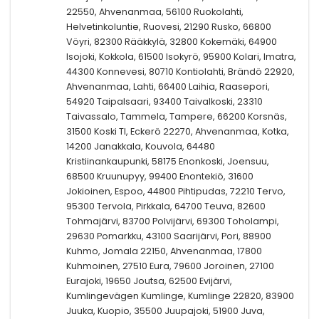
22550, Ahvenanmaa, 56100 Ruokolahti,
Helvetinkoluntie, Ruovesi, 21290 Rusko, 66800
Vöyri, 82300 Rääkkylä, 32800 Kokemäki, 64900
Isojoki, Kokkola, 61500 Isokyrö, 95900 Kolari, Imatra,
44300 Konnevesi, 80710 Kontiolahti, Brändö 22920,
Ahvenanmaa, Lahti, 66400 Laihia, Raasepori,
54920 Taipalsaari, 93400 Taivalkoski, 23310
Taivassalo, Tammela, Tampere, 66200 Korsnäs,
31500 Koski Tl, Eckerö 22270, Ahvenanmaa, Kotka,
14200 Janakkala, Kouvola, 64480
Kristiinankaupunki, 58175 Enonkoski, Joensuu,
68500 Kruunupyy, 99400 Enontekiö, 31600
Jokioinen, Espoo, 44800 Pihtipudas, 72210 Tervo,
95300 Tervola, Pirkkala, 64700 Teuva, 82600
Tohmajärvi, 83700 Polvijärvi, 69300 Toholampi,
29630 Pomarkku, 43100 Saarijärvi, Pori, 88900
Kuhmo, Jomala 22150, Ahvenanmaa, 17800
Kuhmoinen, 27510 Eura, 79600 Joroinen, 27100
Eurajoki, 19650 Joutsa, 62500 Evijärvi,
Kumlingevägen Kumlinge, Kumlinge 22820, 83900
Juuka, Kuopio, 35500 Juupajoki, 51900 Juva,