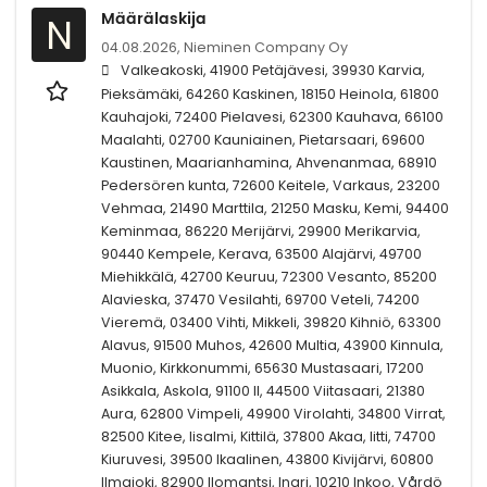
Määrälaskija
N
04.08.2026,
Nieminen Company Oy
Valkeakoski, 41900 Petäjävesi, 39930 Karvia,
Pieksämäki, 64260 Kaskinen, 18150 Heinola, 61800
Kauhajoki, 72400 Pielavesi, 62300 Kauhava, 66100
Maalahti, 02700 Kauniainen, Pietarsaari, 69600
Kaustinen, Maarianhamina, Ahvenanmaa, 68910
Pedersören kunta, 72600 Keitele, Varkaus, 23200
Vehmaa, 21490 Marttila, 21250 Masku, Kemi, 94400
Keminmaa, 86220 Merijärvi, 29900 Merikarvia,
90440 Kempele, Kerava, 63500 Alajärvi, 49700
Miehikkälä, 42700 Keuruu, 72300 Vesanto, 85200
Alavieska, 37470 Vesilahti, 69700 Veteli, 74200
Vieremä, 03400 Vihti, Mikkeli, 39820 Kihniö, 63300
Alavus, 91500 Muhos, 42600 Multia, 43900 Kinnula,
Muonio, Kirkkonummi, 65630 Mustasaari, 17200
Asikkala, Askola, 91100 II, 44500 Viitasaari, 21380
Aura, 62800 Vimpeli, 49900 Virolahti, 34800 Virrat,
82500 Kitee, Iisalmi, Kittilä, 37800 Akaa, Iitti, 74700
Kiuruvesi, 39500 Ikaalinen, 43800 Kivijärvi, 60800
Ilmajoki, 82900 Ilomantsi, Inari, 10210 Inkoo, Vårdö