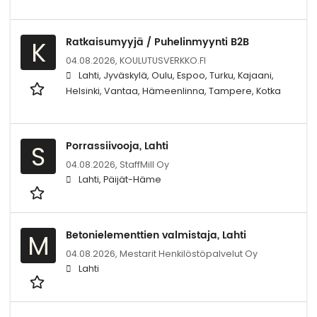
Ratkaisumyyjä / Puhelinmyynti B2B
K
04.08.2026,
KOULUTUSVERKKO.FI
Lahti, Jyväskylä, Oulu, Espoo, Turku, Kajaani,
Helsinki, Vantaa, Hämeenlinna, Tampere, Kotka
Porrassiivooja, Lahti
S
04.08.2026,
StaffMill Oy
Lahti, Päijät-Häme
Betonielementtien valmistaja, Lahti
M
04.08.2026,
Mestarit Henkilöstöpalvelut Oy
Lahti