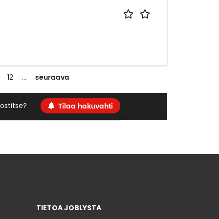
seuraava
12
…
Tilaa hakuvahti
ostitse?
TIETOA JOBLYSTA