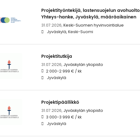
Projektityöntekijä, lastensuojelun avohuolt
Yhteys-hanke, Jyväskylä, määräaikainen
31.07.2026,
Keski-Suomen hyvinvointialue
Jyväskylä, Keski-Suomi
Projektitutkija
31.07.2026,
Jyväskylän yliopisto
2 000-2 999 € / kk
Jyväskylä
Projektipäällikkö
31.07.2026,
Jyväskylän yliopisto
3 000-3 999 € / kk
Jyväskylä