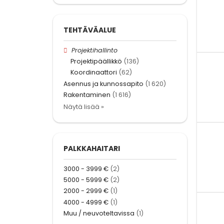
TEHTÄVÄALUE
Projektihallinto
Projektipäällikkö
(136)
Koordinaattori
(62)
Asennus ja kunnossapito
(1 620)
Rakentaminen
(1 616)
Näytä lisää »
PALKKAHAITARI
3000 - 3999 €
(2)
5000 - 5999 €
(2)
2000 - 2999 €
(1)
4000 - 4999 €
(1)
Muu / neuvoteltavissa
(1)