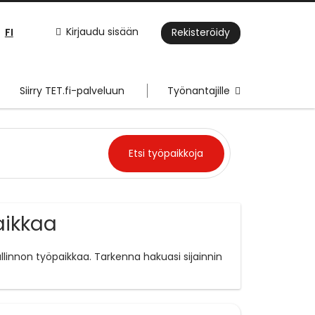
FI
Kirjaudu sisään
Rekisteröidy
Siirry TET.fi-palveluun
Työnantajille
aikkaa
allinnon työpaikkaa. Tarkenna hakuasi sijainnin