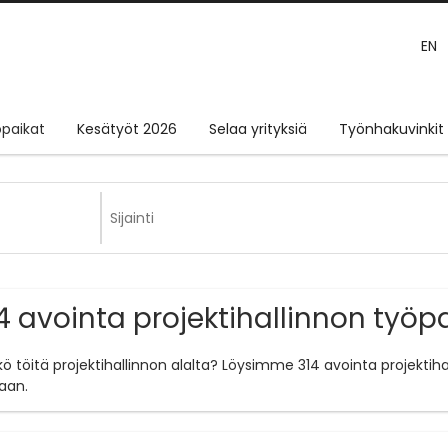
EN
paikat
Kesätyöt 2026
Selaa yrityksiä
Työnhakuvinkit
4 avointa projektihallinnon työp
tkö töitä projektihallinnon alalta? Löysimme 314 avointa projektih
aan.