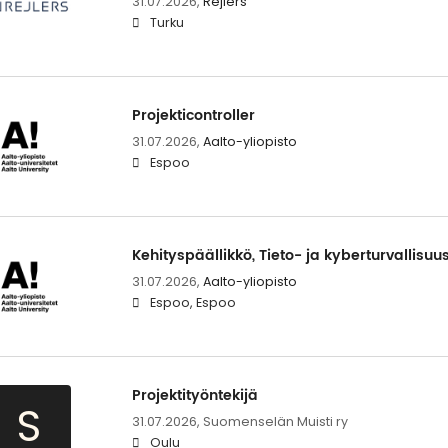
31.07.2026,
Rejlers
Turku
Pro­jek­ticont­rol­ler
31.07.2026,
Aalto-yliopisto
Espoo
Ke­hi­tys­pääl­lik­kö, Tieto-​ ja ky­ber­tur­val­li­suu
31.07.2026,
Aalto-yliopisto
Espoo, Espoo
Projektityöntekijä
S
31.07.2026,
Suomenselän Muisti ry
Oulu