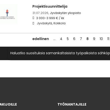
Projektisuunnittelija
31.07.2026,
Jyväskylän yliopisto
3 000-3 999 € / kk
Jyväskylä, Kokkola
edellinen
8
…
4
5
6
7
9
10
11
Haluatko suosituksia samankaltaisista työpaikoista sähköp
KIJOILLE
TYÖNANTAJILLE