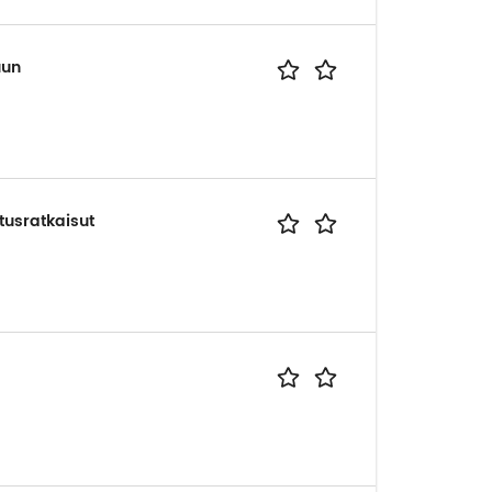
uun
utusratkaisut