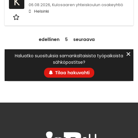
K
06.08.2026,
Kulosaaren yhteiskoulun osakeyhtiö
Helsinki
edellinen
5
seuraava
✕
Haluatko suosituksia samankaltaisista työpaikoista
sähköpostitse?
Tilaa hakuvahti