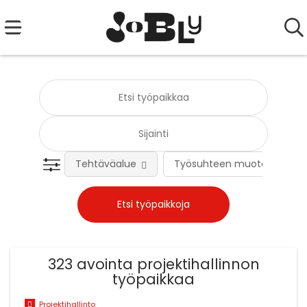
Tehtäväalue
Työsuhteen muoto
323 avointa projektihallinnon
työpaikkaa
Projektihallinto