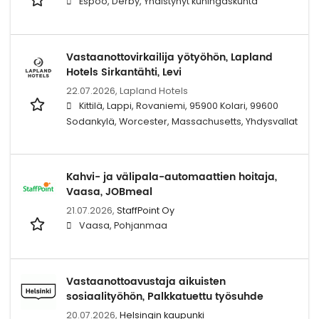
Espoo, Derby, Yhdistynyt kuningaskunta
Vastaanottovirkailija yötyöhön, Lapland
Hotels Sirkantähti, Levi
22.07.2026,
Lapland Hotels
Kittilä, Lappi, Rovaniemi, 95900 Kolari, 99600
Sodankylä, Worcester, Massachusetts, Yhdysvallat
Kahvi- ja välipala-automaattien hoitaja,
Vaasa, JOBmeal
21.07.2026,
StaffPoint Oy
Vaasa, Pohjanmaa
Vastaanottoavustaja aikuisten
sosiaalityöhön, Palkkatuettu työsuhde
20.07.2026,
Helsingin kaupunki