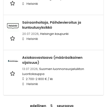
Helsinki
Sairaanhoitaja, Päihdevieroitus ja
kuntoutusyksikkö
20.07.2026,
Helsingin kaupunki
Helsinki
Asiakasvastaava (määräaikainen
sijaisuus)
13.07.2026,
Suomen luonnonsuojeluliiton
Luontokauppa
2 700-2 800 € / kk
Helsinki
edellinen
5
seuraava