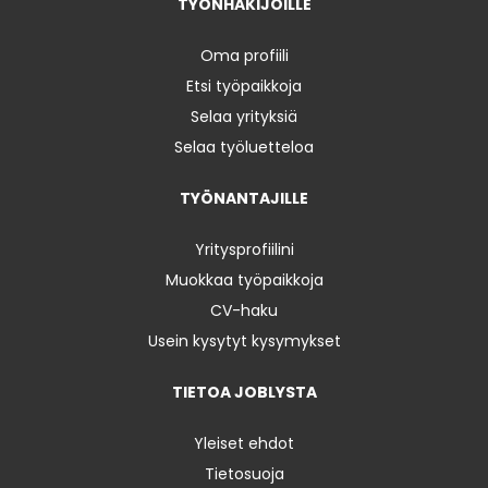
TYÖNHAKIJOILLE
Oma profiili
Etsi työpaikkoja
Selaa yrityksiä
Selaa työluetteloa
TYÖNANTAJILLE
Yritysprofiilini
Muokkaa työpaikkoja
CV-haku
Usein kysytyt kysymykset
TIETOA JOBLYSTA
Yleiset ehdot
Tietosuoja