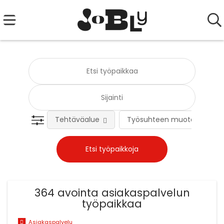
Tehtäväalue
Työsuhteen muoto
364 avointa asiakaspalvelun
työpaikkaa
Asiakaspalvelu