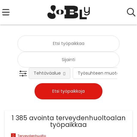
Tehtäväalue
Työsuhteen muoto
1 385 avointa terveydenhuoltoalan
työpaikkaa
Terveydenhuolto