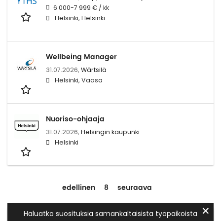
6 000-7 999 € / kk
Helsinki, Helsinki
Wellbeing Manager
31.07.2026,
Wärtsilä
Helsinki, Vaasa
Nuoriso-ohjaaja
31.07.2026,
Helsingin kaupunki
Helsinki
edellinen
8
seuraava
✕
Haluatko suosituksia samankaltaisista työpaikoista