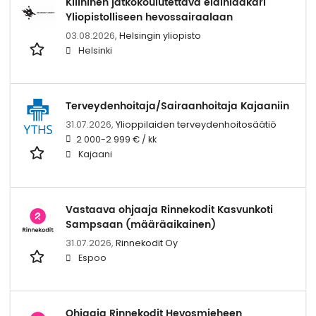
Kliininen jatkokoulutettava eläinlääkäri
Yliopistolliseen hevossairaalaan
03.08.2026,
Helsingin yliopisto
Helsinki
Terveydenhoitaja/Sairaanhoitaja Kajaaniin
31.07.2026,
Ylioppilaiden terveydenhoitosäätiö
2 000-2 999 € / kk
Kajaani
Vastaava ohjaaja Rinnekodit Kasvunkoti
Sampsaan (määräaikainen)
31.07.2026,
Rinnekodit Oy
Espoo
Ohjaaja Rinnekodit Hevosmieheen