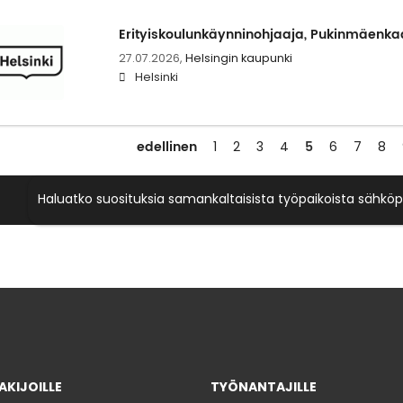
Erityiskoulunkäynninohjaaja, Pukinmäenka
27.07.2026,
Helsingin kaupunki
Helsinki
edellinen
5
1
2
3
4
6
7
8
Haluatko suosituksia samankaltaisista työpaikoista sähköp
KIJOILLE
TYÖNANTAJILLE