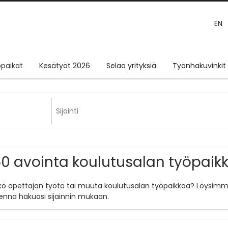
EN
paikat
Kesätyöt 2026
Selaa yrityksiä
Työnhakuvinkit
0 avointa koulutusalan työpaik
tkö opettajan työtä tai muuta koulutusalan työpaikkaa? Löysimm
enna hakuasi sijainnin mukaan.