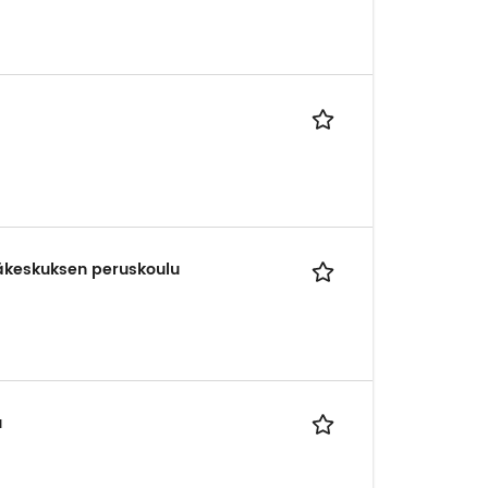
Itäkeskuksen peruskoulu
u