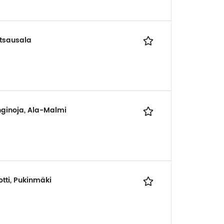
itsausala
nginoja, Ala-Malmi
tti, Pukinmäki