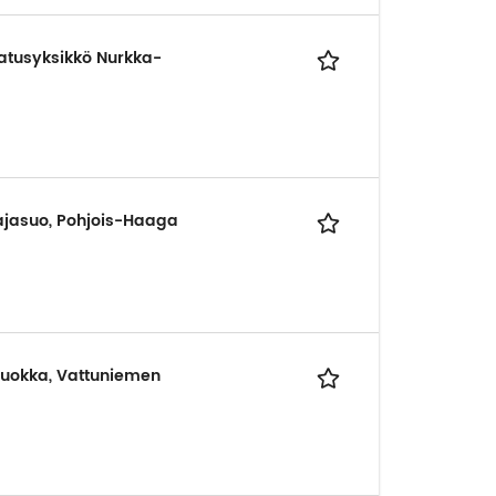
atusyksikkö Nurkka-
ajasuo, Pohjois-Haaga
sluokka, Vattuniemen