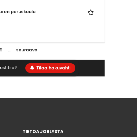
aren peruskoulu
seuraava
9
…
Tilaa hakuvahti
ostitse?
TIETOA JOBLYSTA