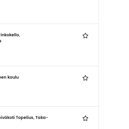
inkokello,
a
een koulu
iväkoti Topelius, Taka-