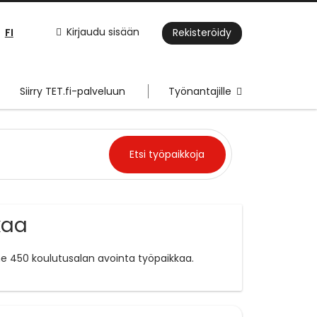
FI
Kirjaudu sisään
Rekisteröidy
Siirry TET.fi-palveluun
Työnantajille
kaa
e 450 koulutusalan avointa työpaikkaa.