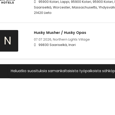
95900 Kolari, Lappi, 95900 Kolari, 95900 Kolari
Saariselkä, Worcester, Massachusetts, Yhdysvallat
21420 Lieto
Husky Musher / Husky Opas
N
07.07.2026,
Northern Lights Village
99830 Saariselkä, Inari
Haluatko suosituksia samankaltaisista työpaikoista sähköp