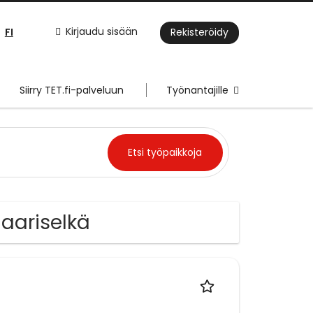
FI
Kirjaudu sisään
Rekisteröidy
Siirry TET.fi-palveluun
Työnantajille
Saariselkä