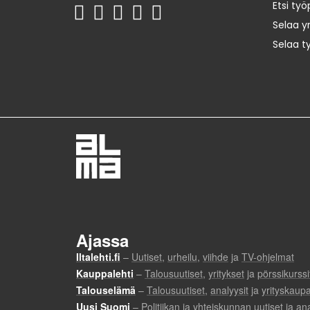
Etsi työ
Selaa yr
Selaa t