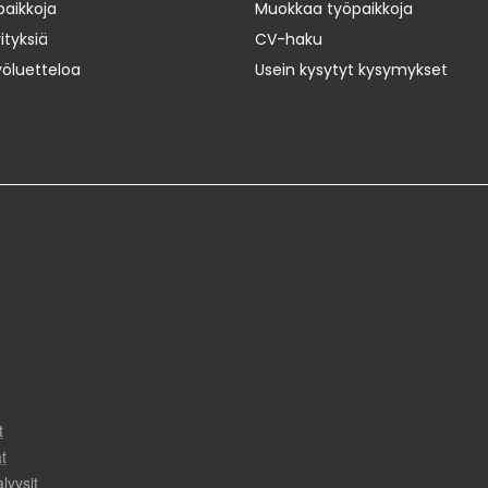
paikkoja
Muokkaa työpaikkoja
ityksiä
CV-haku
yöluetteloa
Usein kysytyt kysymykset