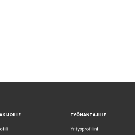
KIJOILLE
TYÖNANTAJILLE
iili
Yritysprofiilini