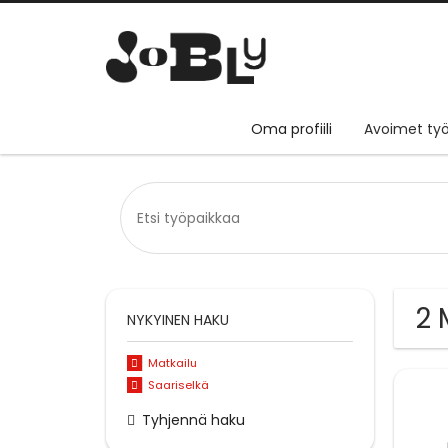
Oma profiili
Avoimet työ
2 
NYKYINEN HAKU
Matkailu
Saariselkä
Tyhjennä haku