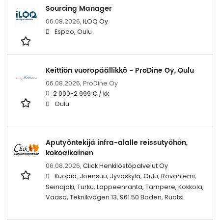
Sourcing Manager
06.08.2026,
iLOQ Oy
Espoo, Oulu
Keittiön vuoropäällikkö - ProDine Oy, Oulu
06.08.2026,
ProDine Oy
2 000-2 999 € / kk
Oulu
Aputyöntekijä infra-alalle reissutyöhön,
kokoaikainen
06.08.2026,
Click Henkilöstöpalvelut Oy
Kuopio, Joensuu, Jyväskylä, Oulu, Rovaniemi,
Seinäjoki, Turku, Lappeenranta, Tampere, Kokkola,
Vaasa, Teknikvägen 13, 961 50 Boden, Ruotsi