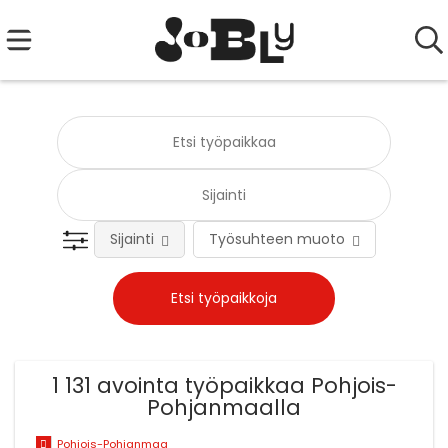
Sijainti
Työsuhteen muoto
Tehtä
1 131 avointa työpaikkaa Pohjois-
Pohjanmaalla
Pohjois-Pohjanmaa