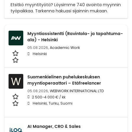
Etsitkö myyntityötä? Löysimme 740 avointa myynnin
työpaikkaa. Tarkenna hakuasi sijainnin mukaan.
Myyntiassistentti (Ravintola- ja tapahtuma-
ala) - Helsinki
05.08.2026,
Academic Work
Helsinki
Suomenkielinen puhelukeskuksen
W
myyntioperaattori – Etäfreelancer
05.08.2026,
WEBWORK INTERNATIONAL LTD
2 500-4 000 € / kk
Helsinki, Turku, Suomi
AI Manager, CRO & Sales