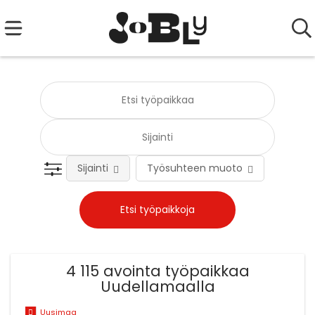
Sijainti
Työsuhteen muoto
Tehtä
4 115 avointa työpaikkaa
Uudellamaalla
Uusimaa