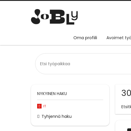
Oma profiili
Avoimet työ
30
NYKYINEN HAKU
IT
Etsi
Tyhjennä haku