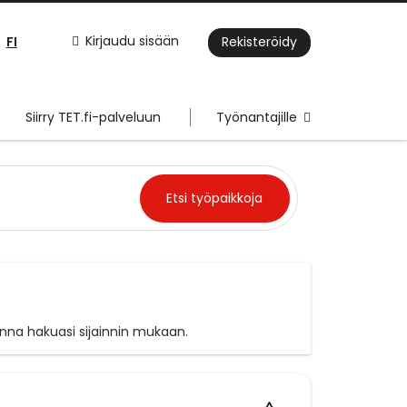
FI
Kirjaudu sisään
Rekisteröidy
Siirry TET.fi-palveluun
Työnantajille
enna hakuasi sijainnin mukaan.