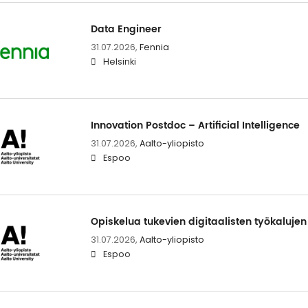
Data Engineer
31.07.2026,
Fennia
Helsinki
In­no­va­tion Post­doc – Ar­ti­ficial In­tel­li­gence
31.07.2026,
Aalto-yliopisto
Espoo
Opis­ke­lua tu­ke­vien di­gi­taa­lis­ten työ­ka­lu­jen
31.07.2026,
Aalto-yliopisto
Espoo