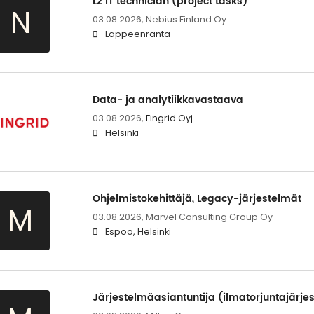
L2 IT technician (project tasks)
N
03.08.2026,
Nebius Finland Oy
Lappeenranta
Data- ja analytiikkavastaava
03.08.2026,
Fingrid Oyj
Helsinki
Ohjelmistokehittäjä, Legacy-järjestelmät
M
03.08.2026,
Marvel Consulting Group Oy
Espoo, Helsinki
Järjestelmäasiantuntija (ilmatorjuntajärje