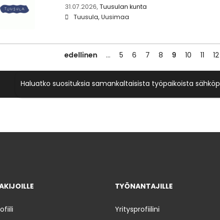
31.07.2026,
Tuusulan kunta
Tuusula, Uusimaa
edellinen
9
…
5
6
7
8
10
11
12
Haluatko suosituksia samankaltaisista työpaikoista sähköp
KIJOILLE
TYÖNANTAJILLE
iili
Yritysprofiilini